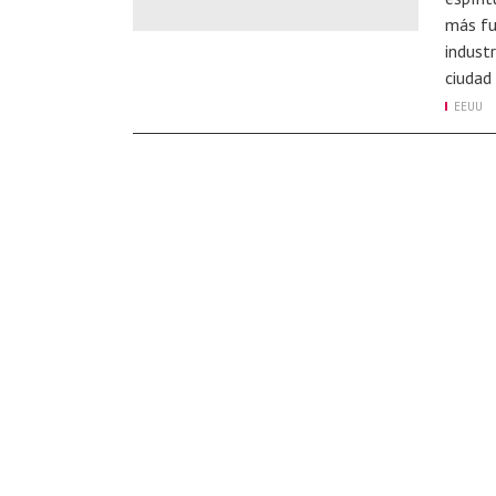
más fu
indust
ciudad
EEUU