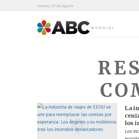
Viernes, 07 de Agosto
ABC Mundial
RES
CO
La i
ceniz
los 
Los in
espíri