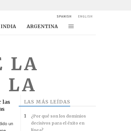
SPANISH
ENGLISH
INDIA
ARGENTINA
Alternar navegación
Alternar
búsqueda
E LA
 LA
 las
LAS MÁS LEÍDAS
as
¿Por qué son los dominios
dido un
decisivos para el éxito en
ene
línea?