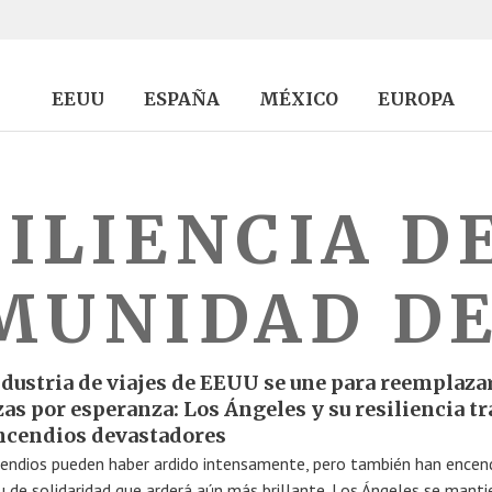
EEUU
ESPAÑA
MÉXICO
EUROPA
ILIENCIA D
MUNIDAD DE
ndustria de viajes de EEUU se une para reemplazar
as por esperanza: Los Ángeles y su resiliencia tr
incendios devastadores
cendios pueden haber ardido intensamente, pero también han encen
tu de solidaridad que arderá aún más brillante. Los Ángeles se manti