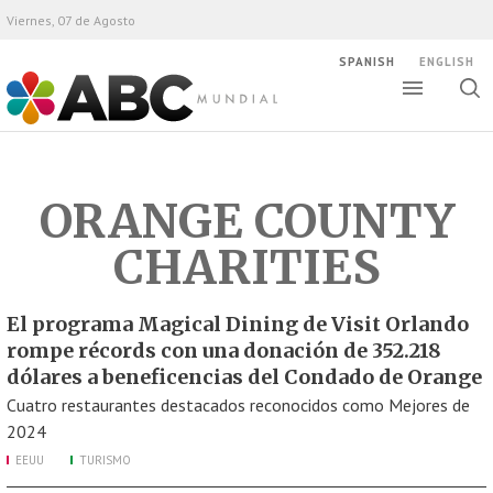
Viernes, 07 de Agosto
SPANISH
ENGLISH
Altern
Alte
ABC Mundial
bús
ORANGE COUNTY
CHARITIES
El programa Magical Dining de Visit Orlando
rompe récords con una donación de 352.218
dólares a beneficencias del Condado de Orange
Cuatro restaurantes destacados reconocidos como Mejores de
2024
EEUU
TURISMO