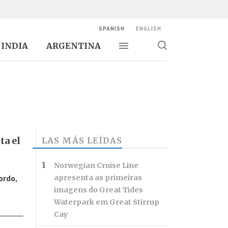
SPANISH
ENGLISH
INDIA
ARGENTINA
Alternar navegación
Alternar
búsqueda
ta el
LAS MÁS LEÍDAS
Norwegian Cruise Line
ordo,
apresenta as primeiras
imagens do Great Tides
Waterpark em Great Stirrup
Cay