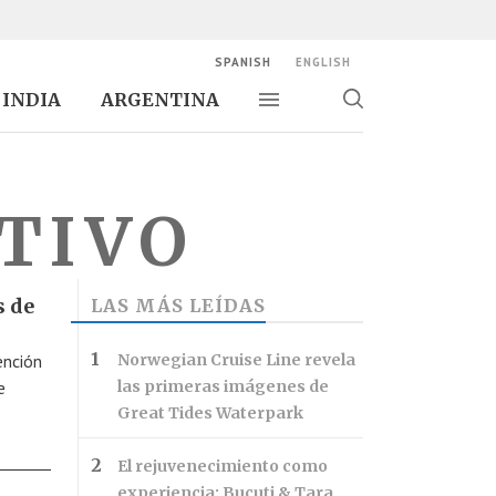
SPANISH
ENGLISH
INDIA
ARGENTINA
Alternar navegación
Alternar
búsqueda
TIVO
s de
LAS MÁS LEÍDAS
ención
Norwegian Cruise Line revela
e
las primeras imágenes de
Great Tides Waterpark
El rejuvenecimiento como
experiencia: Bucuti & Tara