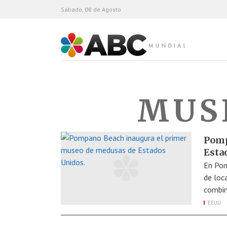
Sábado, 08 de Agosto
ABC Mundial
MUS
Pomp
Esta
En Pom
de loc
combin
EEUU