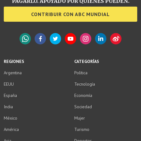
PAGARLO. APOYADO POR QUIENES PUEDEN.
CONTRIBUIR CON ABC MUNDIAL
WhatsApp
Facebook
Twitter
YouTube
Instagram
LinkedIn
Weibo
REGIONES
CATEGORÍAS
Argentina
Política
EEUU
Tecnología
España
Economía
India
Sociedad
México
Mujer
América
Turismo
Asia
Deportes