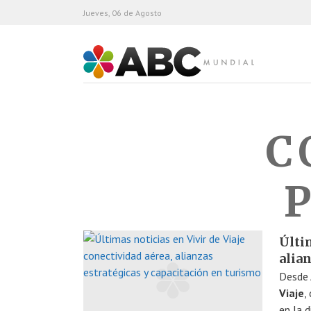
Jueves, 06 de Agosto
ABC Mundial
C
Últim
alia
Desde
Viaje
,
en la 