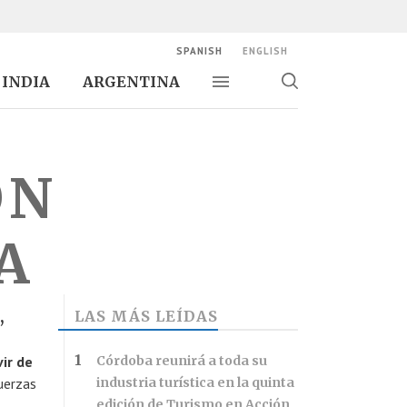
SPANISH
ENGLISH
INDIA
ARGENTINA
Alternar navegación
Alternar
búsqueda
ÓN
A
,
LAS MÁS LEÍDAS
vir de
Córdoba reunirá a toda su
uerzas
industria turística en la quinta
edición de Turismo en Acción