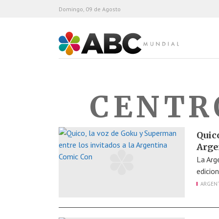
Domingo, 09 de Agosto
ABC Mundial
CENTR
Quico
Arge
La Arg
edicio
ARGEN