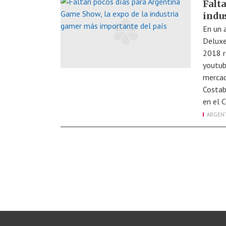
Falt
indu
En un 
Deluxe
2018 r
youtub
mercad
Costab
en el 
ARGEN