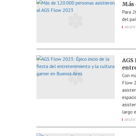
Más 
Para 2
del paí
ARGEN
AGS F
entr
Con má
Flow 2
asiste
espaci
asiste
largo e
ARGEN