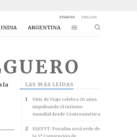
SPANISH
ENGLISH
INDIA
ARGENTINA
Alternar navegación
Alternar
búsqueda
LGUERO
 la
LAS MÁS LEÍDAS
Vivir de Viaje celebra 20 años
impulsando el turismo
mundial desde Centroamérica
FAEVYT: Posadas será sede de
la 3ª Convención de