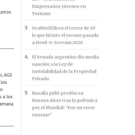
Empresarios Jóvenes en
puntos
Turismo
SeaWorld lleva el terror de Sé
lo que hiciste el verano pasado
a Howl-O-Scream 2026
El Senado argentino dio media
sanción a la Ley de
Inviolabilidad de la Propiedad
o, AGS
Privada
 los
un
Rosalía pidió perdón en
o a los
Buenos Aires tras la polémica
 semana
por el Mundial: “Fue un error
enorme”