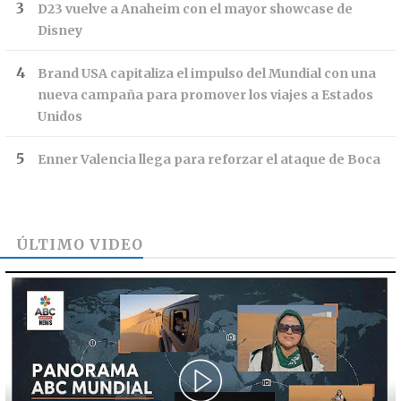
D23 vuelve a Anaheim con el mayor showcase de
Disney
Brand USA capitaliza el impulso del Mundial con una
nueva campaña para promover los viajes a Estados
Unidos
Enner Valencia llega para reforzar el ataque de Boca
ÚLTIMO VIDEO