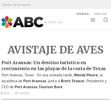
Sábado, 08 de Agosto
SPANISH
ENGLISH
Altern
Alte
ABC Mundial
bús
AVISTAJE DE AVES
Port Aransas: Un destino turístico en
crecimiento en las playas de la costa de Texas
Port Aransas, Texas - En una soleada tarde,
Wendy Moore
, la
alcaldesa de
Port Aransas
, junto a
Brett Stawar
, Presidente y
CEO de
Port Aransas Tourism Bure
EEUU
TURISMO