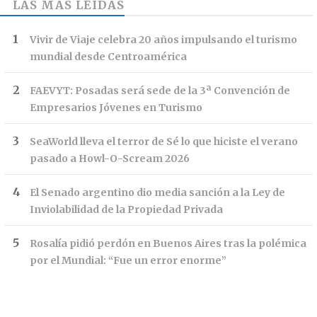
LAS MÁS LEÍDAS
Vivir de Viaje celebra 20 años impulsando el turismo
mundial desde Centroamérica
FAEVYT: Posadas será sede de la 3ª Convención de
Empresarios Jóvenes en Turismo
SeaWorld lleva el terror de Sé lo que hiciste el verano
pasado a Howl-O-Scream 2026
El Senado argentino dio media sanción a la Ley de
Inviolabilidad de la Propiedad Privada
Rosalía pidió perdón en Buenos Aires tras la polémica
por el Mundial: “Fue un error enorme”