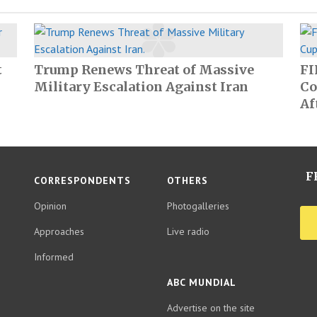
t
Trump Renews Threat of Massive
FI
Military Escalation Against Iran
Co
Af
F
CORRESPONDENTS
OTHERS
Opinion
Photogalleries
Approaches
Live radio
Informed
ABC MUNDIAL
Advertise on the site