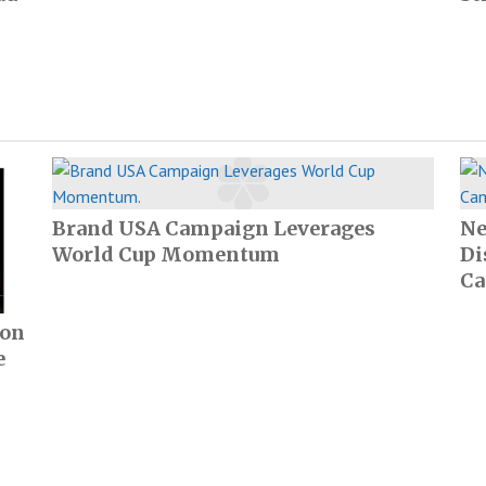
Brand USA Campaign Leverages
Ne
World Cup Momentum
Di
Ca
ion
e