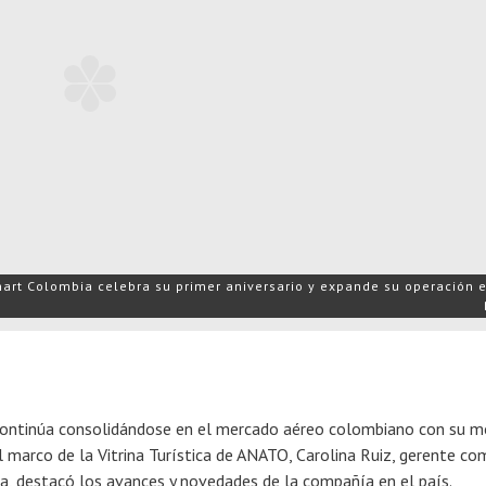
art Colombia celebra su primer aniversario y expande su operación e
ontinúa consolidándose en el mercado aéreo colombiano con su 
l marco de la Vitrina Turística de ANATO, Carolina Ruiz, gerente co
, destacó los avances y novedades de la compañía en el país.