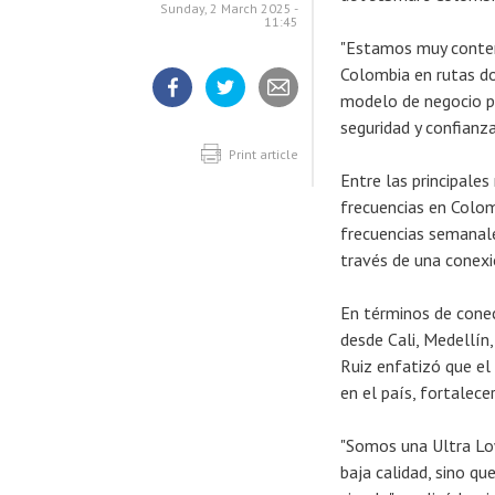
Sunday, 2 March 2025 -
11:45
"Estamos muy conten
Colombia en rutas d
modelo de negocio pe
Share
Share
Share
seguridad y confianza
article
article
article
on
on
Facebook
Twitter
Print article
Entre las principale
frecuencias en Colomb
frecuencias semanale
través de una conexió
En términos de conec
desde Cali, Medellín
Ruiz enfatizó que el
en el país, fortalece
"Somos una Ultra Low
baja calidad, sino 