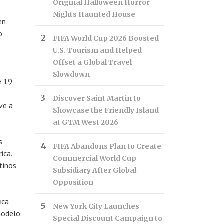
Original Halloween Horror
Nights Haunted House
en
o
FIFA World Cup 2026 Boosted
U.S. Tourism and Helped
Offset a Global Travel
Slowdown
e 19
Discover Saint Martin to
ve a
Showcase the Friendly Island
at GTM West 2026
s
FIFA Abandons Plan to Create
ica.
Commercial World Cup
tinos
Subsidiary After Global
Opposition
ica
New York City Launches
modelo
Special Discount Campaign to