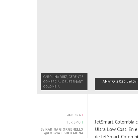
CAROLINA RUIZ, GERENTE
ANATO 2025 JetSm
COMERCIAL DE JETSMART
COLOMBIA
AMÉRICA
JetSmart Colombia c
TURISMO
Ultra Low Cost. En e
By
KARINA GIORGENELLO
@LOSVIAJESDEKARINA
de JetSmart Colombia