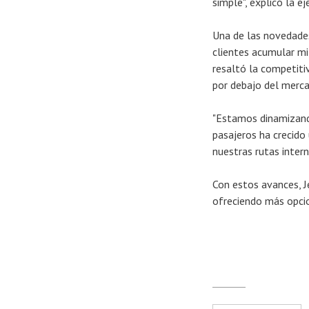
simple", explicó la ej
Una de las novedades
clientes acumular mi
resaltó la competiti
por debajo del merc
"Estamos dinamizando
pasajeros ha crecid
nuestras rutas intern
Con estos avances, J
ofreciendo más opcion