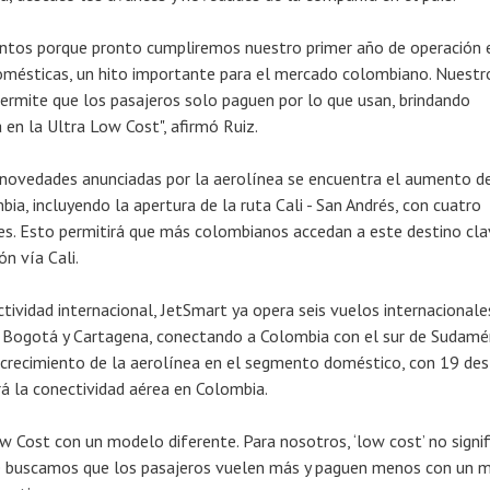
tos porque pronto cumpliremos nuestro primer año de operación 
omésticas, un hito importante para el mercado colombiano. Nuestr
rmite que los pasajeros solo paguen por lo que usan, brindando
 en la Ultra Low Cost", afirmó Ruiz.
s novedades anunciadas por la aerolínea se encuentra el aumento d
ia, incluyendo la apertura de la ruta Cali - San Andrés, con cuatro
s. Esto permitirá que más colombianos accedan a este destino cla
n vía Cali.
tividad internacional, JetSmart ya opera seis vuelos internacionale
, Bogotá y Cartagena, conectando a Colombia con el sur de Sudamér
 crecimiento de la aerolínea en el segmento doméstico, con 19 des
rá la conectividad aérea en Colombia.
 Cost con un modelo diferente. Para nosotros, ‘low cost’ no signif
que buscamos que los pasajeros vuelen más y paguen menos con un 