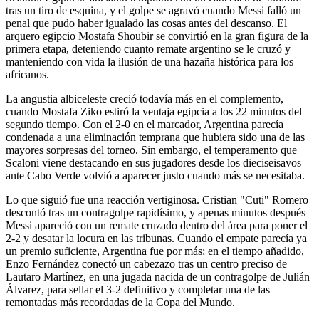
tras un tiro de esquina, y el golpe se agravó cuando Messi falló un
penal que pudo haber igualado las cosas antes del descanso. El
arquero egipcio Mostafa Shoubir se convirtió en la gran figura de la
primera etapa, deteniendo cuanto remate argentino se le cruzó y
manteniendo con vida la ilusión de una hazaña histórica para los
africanos.
La angustia albiceleste creció todavía más en el complemento,
cuando Mostafa Ziko estiró la ventaja egipcia a los 22 minutos del
segundo tiempo. Con el 2-0 en el marcador, Argentina parecía
condenada a una eliminación temprana que hubiera sido una de las
mayores sorpresas del torneo. Sin embargo, el temperamento que
Scaloni viene destacando en sus jugadores desde los dieciseisavos
ante Cabo Verde volvió a aparecer justo cuando más se necesitaba.
Lo que siguió fue una reacción vertiginosa. Cristian "Cuti" Romero
descontó tras un contragolpe rapidísimo, y apenas minutos después
Messi apareció con un remate cruzado dentro del área para poner el
2-2 y desatar la locura en las tribunas. Cuando el empate parecía ya
un premio suficiente, Argentina fue por más: en el tiempo añadido,
Enzo Fernández conectó un cabezazo tras un centro preciso de
Lautaro Martínez, en una jugada nacida de un contragolpe de Julián
Álvarez, para sellar el 3-2 definitivo y completar una de las
remontadas más recordadas de la Copa del Mundo.