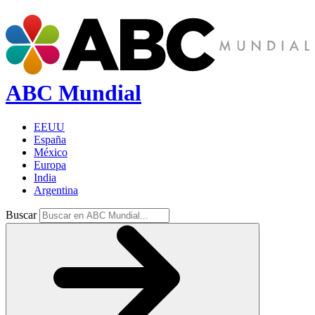
ABC Mundial
EEUU
España
México
Europa
India
Argentina
Buscar