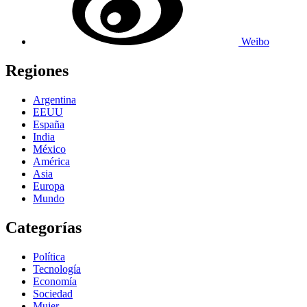
Weibo
Regiones
Argentina
EEUU
España
India
México
América
Asia
Europa
Mundo
Categorías
Política
Tecnología
Economía
Sociedad
Mujer