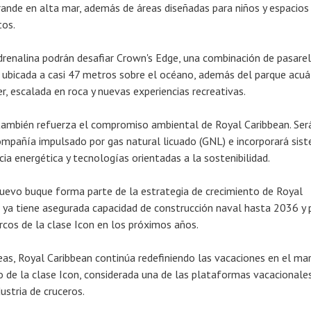
grande en alta mar, además de áreas diseñadas para niños y espacios
tos.
renalina podrán desafiar Crown's Edge, una combinación de pasare
a ubicada a casi 47 metros sobre el océano, además del parque acuá
r, escalada en roca y nuevas experiencias recreativas.
ambién refuerza el compromiso ambiental de Royal Caribbean. Será
ompañía impulsado por gas natural licuado (GNL) e incorporará sis
ia energética y tecnologías orientadas a la sostenibilidad.
uevo buque forma parte de la estrategia de crecimiento de Royal
 ya tiene asegurada capacidad de construcción naval hasta 2036 y 
rcos de la clase Icon en los próximos años.
as, Royal Caribbean continúa redefiniendo las vacaciones en el mar
o de la clase Icon, considerada una de las plataformas vacacional
ustria de cruceros.