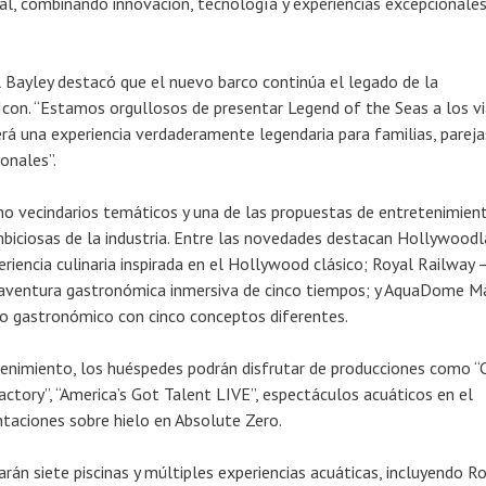
l, combinando innovación, tecnología y experiencias excepcionales
l Bayley destacó que el nuevo barco continúa el legado de la
 Icon. “Estamos orgullosos de presentar Legend of the Seas a los vi
rá una experiencia verdaderamente legendaria para familias, pareja
onales”.
ho vecindarios temáticos y una de las propuestas de entretenimien
iciosas de la industria. Entre las novedades destacan Hollywood
riencia culinaria inspirada en el Hollywood clásico; Royal Railway 
 aventura gastronómica inmersiva de cinco tiempos; y AquaDome Ma
o gastronómico con cinco conceptos diferentes.
enimiento, los huéspedes podrán disfrutar de producciones como “C
ctory”, “America’s Got Talent LIVE”, espectáculos acuáticos en el
taciones sobre hielo en Absolute Zero.
rán siete piscinas y múltiples experiencias acuáticas, incluyendo R