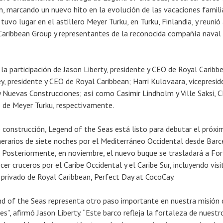
n, marcando un nuevo hito en la evolución de las vacaciones famili
tuvo lugar en el astillero Meyer Turku, en Turku, Finlandia, y reunió
Caribbean Group y representantes de la reconocida compañía naval
la participación de Jason Liberty, presidente y CEO de Royal Caribb
y, presidente y CEO de Royal Caribbean; Harri Kulovaara, vicepresid
y Nuevas Construcciones; así como Casimir Lindholm y Ville Saksi, 
o de Meyer Turku, respectivamente.
e construcción, Legend of the Seas está listo para debutar el próxi
inerarios de siete noches por el Mediterráneo Occidental desde Barc
. Posteriormente, en noviembre, el nuevo buque se trasladará a For
er cruceros por el Caribe Occidental y el Caribe Sur, incluyendo visi
privado de Royal Caribbean, Perfect Day at CocoCay.
d of the Seas representa otro paso importante en nuestra misión 
nes”, afirmó Jason Liberty. “Este barco refleja la fortaleza de nuestr