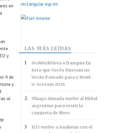
ares en
 a
ean
ente
LAS MÁS LEÍDAS
CEO y
SeaWorld leva a franquia Eu
Sei o que Vocês Fizeram no
mo 4 de
Verão Passado para o Howl-
elona y
O-Scream 2026
t
tas al
Thiago Almada vuelve al fútbol
argentino para vestir la
camiseta de River
de
o
D23 vuelve a Anaheim con el