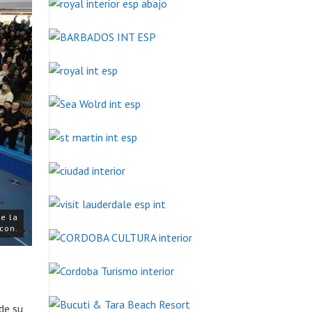
de la
Icon.
de su