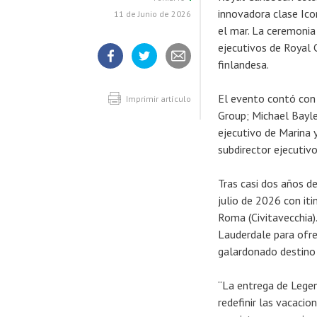
innovadora clase Ico
11 de Junio de 2026
el mar. La ceremonia 
ejecutivos de Royal 
finlandesa.
Compartir
Compartir
Compartir
artículo
artículo
artículo
en
en
El evento contó con 
Facebook
Twitter
Imprimir artículo
Group; Michael Bayle
ejecutivo de Marina 
subdirector ejecutiv
Tras casi dos años d
julio de 2026 con it
Roma (Civitavecchia)
Lauderdale para ofrec
galardonado destino 
“La entrega de Legen
redefinir las vacacio