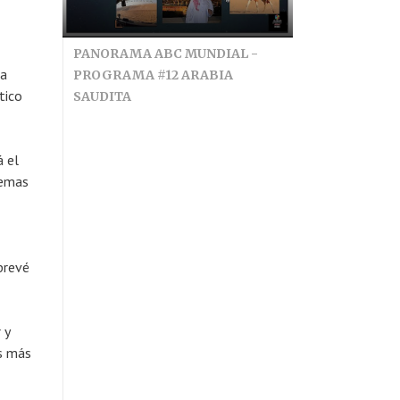
PANORAMA ABC MUNDIAL -
la
PROGRAMA #12 ARABIA
tico
SAUDITA
 el
temas
prevé
 y
es más