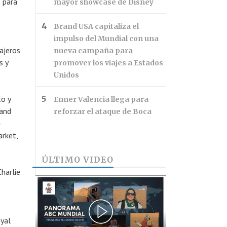
 para
mayor showcase de Disney
Brand USA capitaliza el
impulso del Mundial con una
ajeros
nueva campaña para
s y
promover los viajes a Estados
Unidos
to y
Enner Valencia llega para
land
reforzar el ataque de Boca
–
rket,
ÚLTIMO VIDEO
harlie
oyal