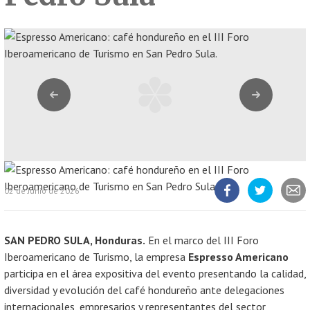
Anterior
Siguiente
02 de Junio de 2026
Compartir
Compartir
Compart
artículo
artículo
artícul
en
en
Facebook
Twitter
SAN PEDRO SULA, Honduras.
En el marco del III Foro
Iberoamericano de Turismo, la empresa
Espresso Americano
participa en el área expositiva del evento presentando la calidad,
diversidad y evolución del café hondureño ante delegaciones
internacionales, empresarios y representantes del sector