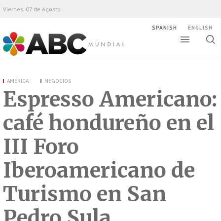
Viernes, 07 de Agosto
SPANISH
ENGLISH
Altern
Alte
ABC Mundial
bús
AMÉRICA
NEGOCIOS
Espresso Americano:
café hondureño en el
III Foro
Iberoamericano de
Turismo en San
Pedro Sula