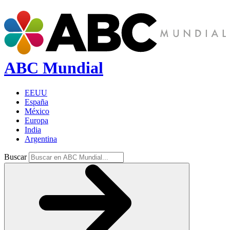
ABC Mundial
EEUU
España
México
Europa
India
Argentina
Buscar