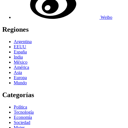
Weibo
Regiones
Argentina
EEUU
España
India
México
América
Asia
Europa
Mundo
Categorías
Política
Tecnología
Economía
Sociedad
Mujer