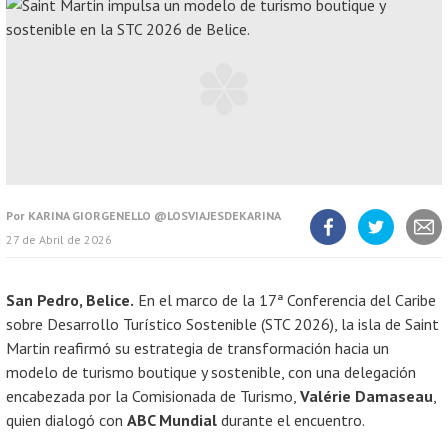
Por
KARINA GIORGENELLO @LOSVIAJESDEKARINA
27 de Abril de 2026
Compartir
Compartir
Compart
artículo
artículo
artícul
en
en
Facebook
Twitter
San Pedro, Belice.
En el marco de la 17ª Conferencia del Caribe
sobre Desarrollo Turístico Sostenible (STC 2026), la isla de Saint
Martin reafirmó su estrategia de transformación hacia un
modelo de turismo boutique y sostenible, con una delegación
encabezada por la Comisionada de Turismo,
Valérie Damaseau
,
quien dialogó con
ABC Mundial
durante el encuentro.