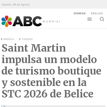
Sábado, 08 de Agosto
SPANISH
ENGLISH
Altern
Alte
ABC Mundial
bús
AMÉRICA
TURISMO
Saint Martin
impulsa un modelo
de turismo boutique
y sostenible en la
STC 2026 de Belice