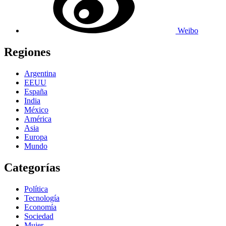
Weibo
Regiones
Argentina
EEUU
España
India
México
América
Asia
Europa
Mundo
Categorías
Política
Tecnología
Economía
Sociedad
Mujer