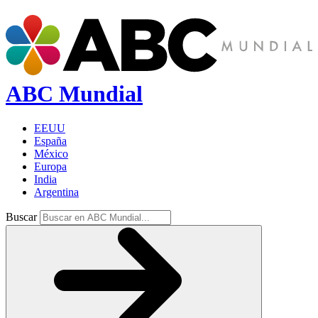
ABC Mundial
EEUU
España
México
Europa
India
Argentina
Buscar