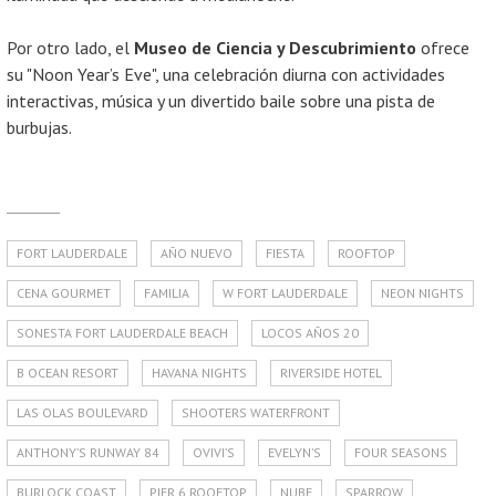
Por otro lado, el
Museo de Ciencia y Descubrimiento
ofrece
su "Noon Year’s Eve", una celebración diurna con actividades
interactivas, música y un divertido baile sobre una pista de
burbujas.
FORT LAUDERDALE
AÑO NUEVO
FIESTA
ROOFTOP
CENA GOURMET
FAMILIA
W FORT LAUDERDALE
NEON NIGHTS
SONESTA FORT LAUDERDALE BEACH
LOCOS AÑOS 20
B OCEAN RESORT
HAVANA NIGHTS
RIVERSIDE HOTEL
LAS OLAS BOULEVARD
SHOOTERS WATERFRONT
ANTHONY’S RUNWAY 84
OVIVI’S
EVELYN’S
FOUR SEASONS
BURLOCK COAST
PIER 6 ROOFTOP
NUBE
SPARROW