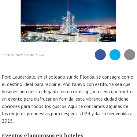
17 de Diciembre de 2024
Compartir
Compartir
Compart
artículo
artículo
artícul
en
en
Facebook
Twitter
Fort Lauderdale, en el soleado sur de Florida, se consagra como
el destino ideal para recibir el Año Nuevo con estilo. Ya sea que
busques una fiesta elegante en un rooftop, una cena gourmet o
un evento para disfrutar en familia, esta vibrante ciudad tiene
opciones para todos los gustos. Aquí te contamos algunas de
las mejores propuestas para despedir 2024 y dar la bienvenida a
2025.
Eventos glamorosos en hoteles