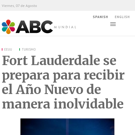
Viernes, 07 de Agosto
SPANISH
ENGLISH
Altern
Alte
ABC Mundial
bús
EEUU
TURISMO
Fort Lauderdale se
prepara para recibir
el Año Nuevo de
manera inolvidable