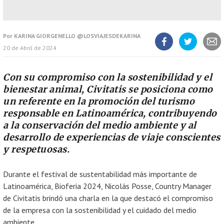
Por
KARINA GIORGENELLO @LOSVIAJESDEKARINA
20 de Abril de 2024
Compartir
Compartir
Compart
artículo
artículo
artícul
en
en
Facebook
Twitter
Con su compromiso con la sostenibilidad y el
bienestar animal, Civitatis se posiciona como
un referente en la promoción del turismo
responsable en Latinoamérica, contribuyendo
a la conservación del medio ambiente y al
desarrollo de experiencias de viaje conscientes
y respetuosas.
Durante el festival de sustentabilidad más importante de
Latinoamérica, Bioferia 2024, Nicolás Posse, Country Manager
de Civitatis brindó una charla en la que destacó el compromiso
de la empresa con la sostenibilidad y el cuidado del medio
ambiente.