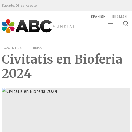
Sábado, 08 de Agosto
SPANISH
ENGLISH
Altern
Alte
ABC Mundial
bús
ARGENTINA
TURISMO
Civitatis en Bioferia
2024