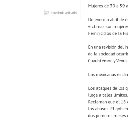
Compartir
Compartir
Compartir
Mujeres de 30 a 59 añ
artículo
artículo
artículo
en
en
Facebook
Twitter
Imprimir artículo
De enero a abril de e
víctimas son mujeres
Feminicidios de la Fi
En una revisión del 
de la sociedad ocurri
Cuauhtémoc y Venust
Las mexicanas están 
Los ataques de los q
llega a tales límites
Reclaman que el 18 d
los abusos. El gobie
dos primeros meses d