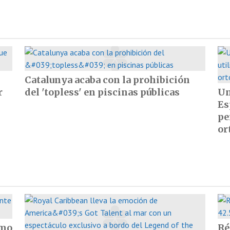
Catalunya acaba con la prohibición
r
del 'topless' en piscinas públicas
Un
Es
pe
or
omo
Ré