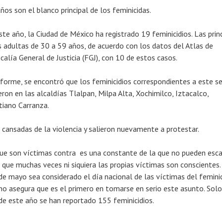
os son el blanco principal de los feminicidas.
ste año, la Ciudad de México ha registrado 19 feminicidios. Las prin
 adultas de 30 a 59 años, de acuerdo con los datos del Atlas de
scalía General de Justicia (FGJ), con 10 de estos casos.
informe, se encontró que los feminicidios correspondientes a este s
eron en las alcaldías Tlalpan, Milpa Alta, Xochimilco, Iztacalco,
iano Carranza.
cansadas de la violencia y salieron nuevamente a protestar.
ue son víctimas contra es una constante de la que no pueden esca
, que muchas veces ni siquiera las propias víctimas son conscientes.
e mayo sea considerado el día nacional de las víctimas del feminic
rno asegura que es el primero en tomarse en serio este asunto. Solo
e este año se han reportado 155 feminicidios.