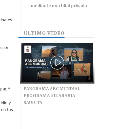
mediante una filial privada
cipales
ÚLTIMO VIDEO
ector
par. Y
PANORAMA ABC MUNDIAL -
PROGRAMA #12 ARABIA
idio y
SAUDITA
 en los