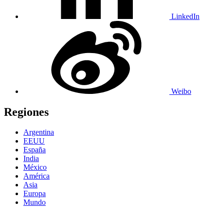
LinkedIn
Weibo
Regiones
Argentina
EEUU
España
India
México
América
Asia
Europa
Mundo