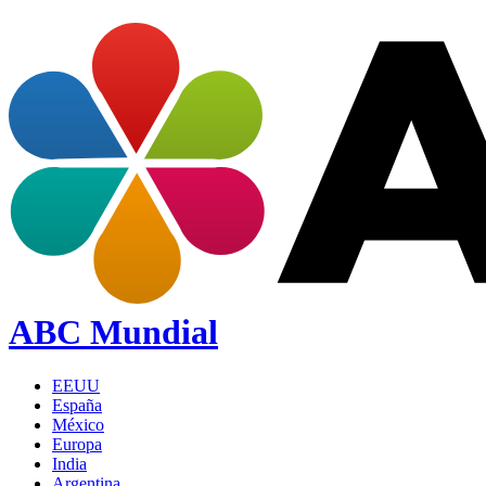
ABC Mundial
EEUU
España
México
Europa
India
Argentina