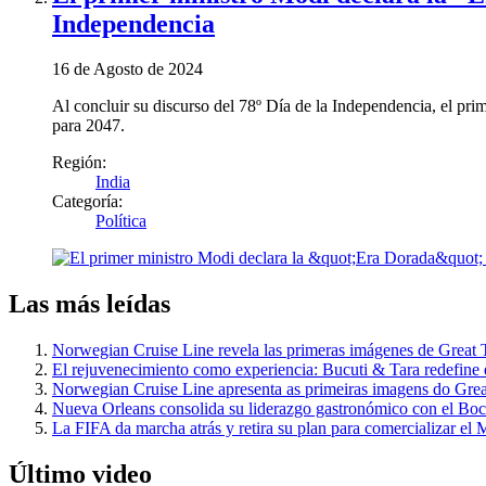
Independencia
16 de Agosto de 2024
Al concluir su discurso del 78º Día de la Independencia, el pri
para 2047.
Región:
India
Categoría:
Política
Las más leídas
Norwegian Cruise Line revela las primeras imágenes de Great 
El rejuvenecimiento como experiencia: Bucuti & Tara redefine 
Norwegian Cruise Line apresenta as primeiras imagens do Grea
Nueva Orleans consolida su liderazgo gastronómico con el Bo
La FIFA da marcha atrás y retira su plan para comercializar el 
Último video