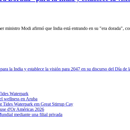
mer ministro Modi afirmó que India está entrando en su "era dorada", c
Tides Waterpark
el wellness en Aruba
t Tides Waterpark em Great Stirrup Cay
cuse d'Or Américas 2026
Mundial mediante una filial privada