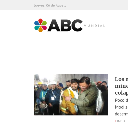
Jueves, 06 de Agosto
ABC Mundial
Los e
mine
cola
Poco d
Modi sa
determ
INDIA