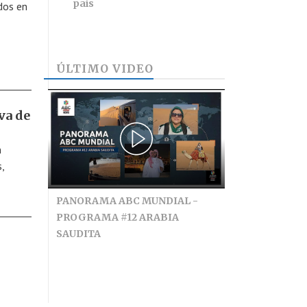
país
dos en
ÚLTIMO VIDEO
va de
n
,
PANORAMA ABC MUNDIAL -
PROGRAMA #12 ARABIA
SAUDITA