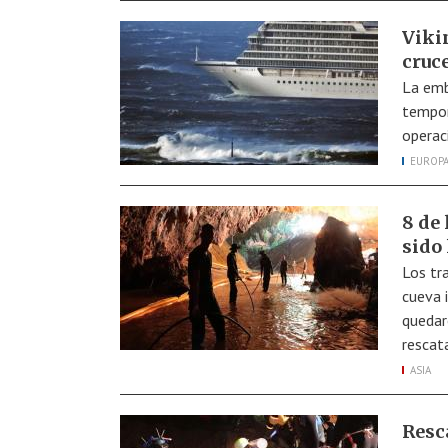
Viki
cruc
La emb
tempor
operac
EUROP
8 de
sido 
Los tr
cueva 
quedar
rescat
ASIA
Resca