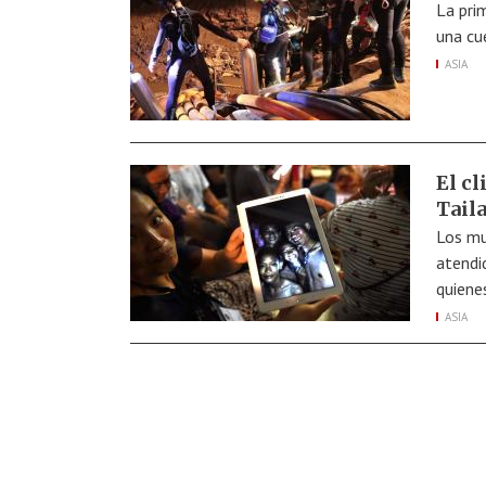
La pri
una cu
ASIA
El cl
Tail
Los mu
atendi
quiene
ASIA