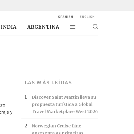
SPANISH
ENGLISH
INDIA
ARGENTINA
Alternar navegación
Alternar
búsqueda
LAS MÁS LEÍDAS
Discover Saint Martin lleva su
tro
propuesta turística a Global
oraje y
Travel Marketplace West 2026
Norwegian Cruise Line
apresenta as primeiras