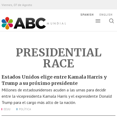
Viernes, 07 de Agosto
SPANISH
ENGLISH
Altern
Alte
ABC Mundial
bús
PRESIDENTIAL
RACE
Estados Unidos elige entre Kamala Harris y
Trump a su próximo presidente
Millones de estadounidenses acuden a las urnas para decidir
entre la vicepresidenta Kamala Harris y el expresidente Donald
Trump para el cargo más alto de la nación.
EEUU
POLÍTICA