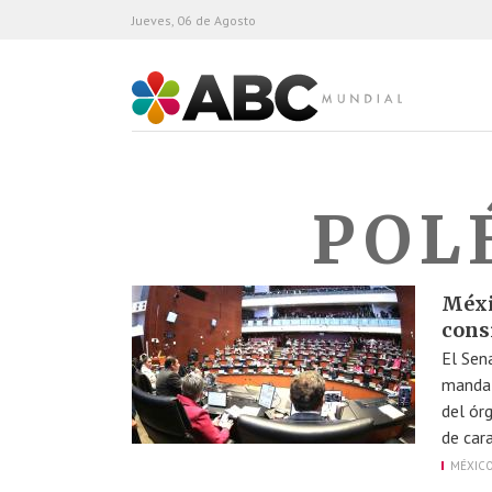
Jueves, 06 de Agosto
ABC Mundial
POL
Méxi
cons
El Sen
mandat
del ór
de car
MÉXIC