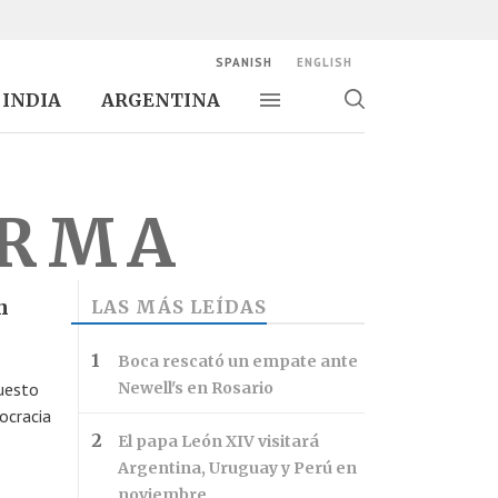
SPANISH
ENGLISH
INDIA
ARGENTINA
Alternar navegación
Alternar
búsqueda
ORMA
n
LAS MÁS LEÍDAS
Boca rescató un empate ante
uesto
Newell's en Rosario
ocracia
El papa León XIV visitará
Argentina, Uruguay y Perú en
noviembre