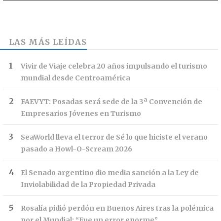
LAS MÁS LEÍDAS
Vivir de Viaje celebra 20 años impulsando el turismo
mundial desde Centroamérica
FAEVYT: Posadas será sede de la 3ª Convención de
Empresarios Jóvenes en Turismo
SeaWorld lleva el terror de Sé lo que hiciste el verano
pasado a Howl-O-Scream 2026
El Senado argentino dio media sanción a la Ley de
Inviolabilidad de la Propiedad Privada
Rosalía pidió perdón en Buenos Aires tras la polémica
por el Mundial: “Fue un error enorme”