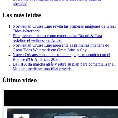
Las más leídas
Norwegian Cruise Line revela las primeras imágenes de Great
Tides Waterpark
El rejuvenecimiento como experiencia: Bucuti & Tara
redefine el wellness en Aruba
Norwegian Cruise Line apresenta as primeiras imagens do
Great Tides Waterpark em Great Stirrup Cay
Nueva Orleans consolida su liderazgo gastronómico con el
Bocuse d'Or Américas 2026
La FIFA da marcha atrás y retira su plan para comercializar el
Mundial mediante una filial privada
Último video