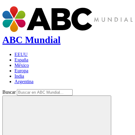
ABC Mundial
EEUU
España
México
Europa
India
Argentina
Buscar