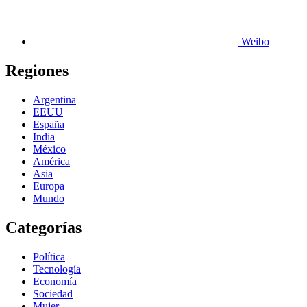
Weibo
Regiones
Argentina
EEUU
España
India
México
América
Asia
Europa
Mundo
Categorías
Política
Tecnología
Economía
Sociedad
Mujer