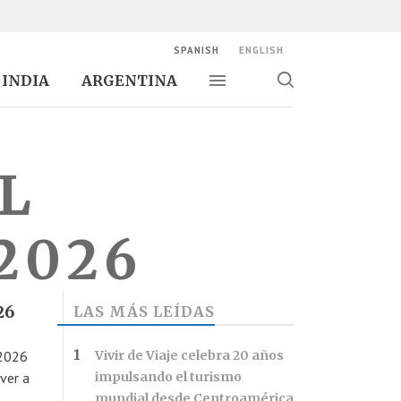
SPANISH
ENGLISH
INDIA
ARGENTINA
Alternar navegación
Alternar
búsqueda
L
2026
26
LAS MÁS LEÍDAS
 2026
Vivir de Viaje celebra 20 años
ver a
impulsando el turismo
mundial desde Centroamérica