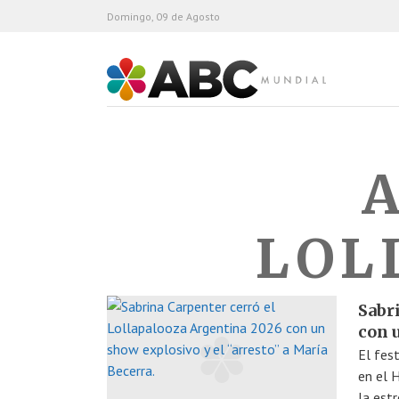
Domingo, 09 de Agosto
ABC Mundial
LOL
Sabr
con 
El fes
en el 
la est