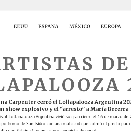
EEUU
ESPAÑA
MÉXICO
EUROPA
ARTISTAS DE
LAPALOOZA 
ina Carpenter cerró el Lollapalooza Argentina 20
un show explosivo y el “arresto” a María Becerra
tival Lollapalooza Argentina vivió su gran cierre el 16 de marzo de
Hipódromo de San Isidro con una multitud que colmó el predio para 
rella pop Sabrina Carpenter, protagonista de uno d