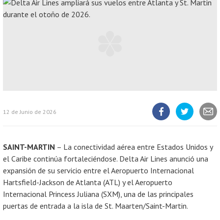
12 de Junio de 2026
Compartir
Compartir
Compart
artículo
artículo
artícul
en
en
Facebook
Twitter
SAINT-MARTIN
– La conectividad aérea entre Estados Unidos y
el Caribe continúa fortaleciéndose. Delta Air Lines anunció una
expansión de su servicio entre el Aeropuerto Internacional
Hartsfield-Jackson de Atlanta (ATL) y el Aeropuerto
Internacional Princess Juliana (SXM), una de las principales
puertas de entrada a la isla de St. Maarten/Saint-Martin.