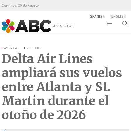
Domingo, 09 de Agosto
SPANISH
ENGLISH
Altern
Alte
ABC Mundial
bús
AMÉRICA
NEGOCIOS
Delta Air Lines
ampliará sus vuelos
entre Atlanta y St.
Martin durante el
otoño de 2026