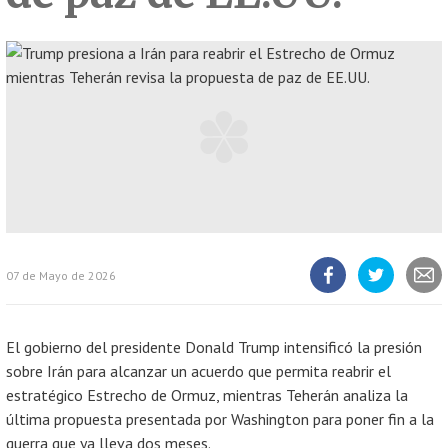
07 de Mayo de 2026
Compartir
Compartir
Compart
artículo
artículo
artícul
en
en
Facebook
Twitter
El gobierno del presidente Donald Trump intensificó la presión
sobre Irán para alcanzar un acuerdo que permita reabrir el
estratégico Estrecho de Ormuz, mientras Teherán analiza la
última propuesta presentada por Washington para poner fin a la
guerra que ya lleva dos meses.