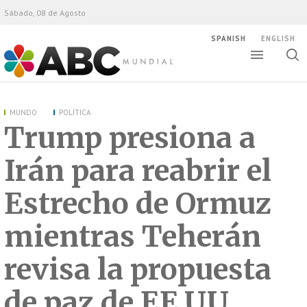
Sábado, 08 de Agosto
SPANISH
ENGLISH
Altern
Alte
ABC Mundial
bús
MUNDO
POLÍTICA
Trump presiona a
Irán para reabrir el
Estrecho de Ormuz
mientras Teherán
revisa la propuesta
de paz de EE.UU.