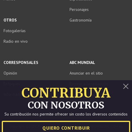
Personajes
OTROS
Gastronomía
Fotogalerías
Radio en vivo
CORRESPONSALES
ABC MUNDIAL
Opinión
Anunciar en el sitio
Enfoques
Escribir a la redacción
CONTRIBUYA
Informados
Descargar media kit
Cerrar
CON NOSOTROS
Staff
Su contribución nos permite ofrecer sin costo los diversos contenidos
Copyright ©2026.Todos los derechos reservados. ABCMUNDIAL.COM es
QUIERO CONTRIBUIR