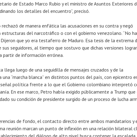
retario de Estado Marco Rubio y el ministro de Asuntos Exteriores 
inando los detalles del encuentro”, precisó.
 rechazó de manera enfática las acusaciones en su contra y negó
n estructuras del narcotráfico o con el gobierno venezolano. “No ha
 Dijeron que yo era testaferro de Maduro. Esa tesis de la extrema 
te sus seguidores, al tiempo que sostuvo que dichas versiones logra
a partir de información errónea.
a llega luego de una seguidilla de mensajes cruzados y de la
a una “marcha blanca” en distintos puntos del país, con epicentro e
señal política frente a lo que el Gobierno colombiano interpretó
nía. En ese marco, Petro había exigido públicamente a Trump que 
rdado su condición de presidente surgido de un proceso de lucha ar
erencias de fondo, el contacto directo entre ambos mandatarios y 
ma reunión marcan un punto de inflexión en una relación bilateral c
stablecimiento del diálogo de alto nivel busca contener la escalada