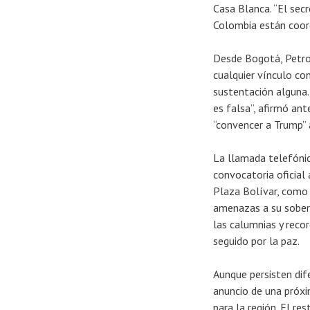
Casa Blanca. “El sec
Colombia están coord
Desde Bogotá, Petro
cualquier vínculo co
sustentación alguna.
es falsa”, afirmó an
“convencer a Trump” 
La llamada telefónic
convocatoria oficial 
Plaza Bolívar, como 
amenazas a su sobera
las calumnias y reco
seguido por la paz.
Aunque persisten dif
anuncio de una próxi
para la región. El re