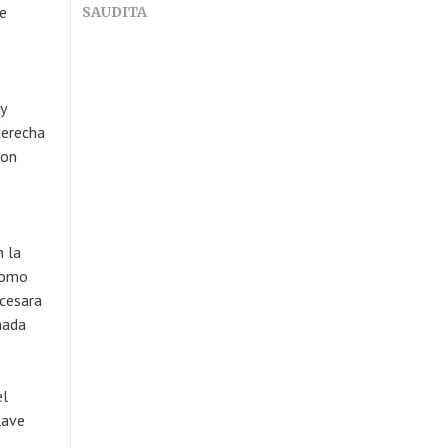
de
SAUDITA
y
derecha
ron
n la
 como
cesara
mada
el
lave