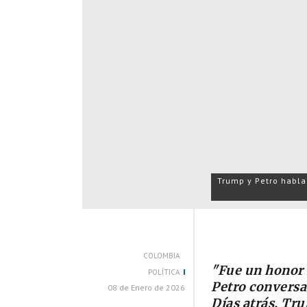
Trump y Petro habla
COLOMBIA
"Fue un honor 
POLÍTICA
Petro conversa
08 de Enero de 2026
Días atrás, Tru