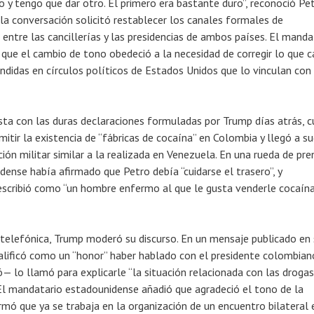
o y tengo que dar otro. El primero era bastante duro”, reconoció Pet
 la conversación solicitó restablecer los canales formales de
entre las cancillerías y las presidencias de ambos países. El manda
ue el cambio de tono obedeció a la necesidad de corregir lo que ca
ndidas en círculos políticos de Estados Unidos que lo vinculan con 
sta con las duras declaraciones formuladas por Trump días atrás, 
itir la existencia de “fábricas de cocaína” en Colombia y llegó a sug
ción militar similar a la realizada en Venezuela. En una rueda de pre
dense había afirmado que Petro debía “cuidarse el trasero”, y
scribió como “un hombre enfermo al que le gusta venderle cocaína
 telefónica, Trump moderó su discurso. En un mensaje publicado en 
 calificó como un “honor” haber hablado con el presidente colombian
— lo llamó para explicarle “la situación relacionada con las drogas
El mandatario estadounidense añadió que agradeció el tono de la
rmó que ya se trabaja en la organización de un encuentro bilateral 