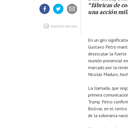
“fábricas de co
una acción mili
Compartir
Compartir
Compartir
artículo
artículo
artículo
en
en
Facebook
Twitter
Imprimir artículo
En un giro significat
Gustavo Petro mantu
desescalar la fuerte 
reunión presencial e
marcado por la recie
Nicolás Maduro, hech
La llamada, que segú
primera comunicación
Trump. Petro confirm
Bolívar, en el centr
de la soberanía nacio