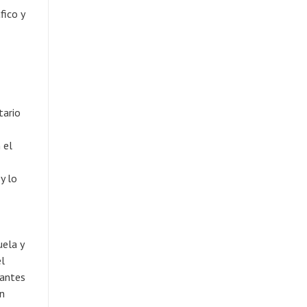
fico y
tario
 el
y lo
uela y
el
 antes
ón