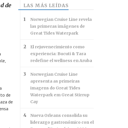
ad de
LAS MÁS LEÍDAS
Norwegian Cruise Line revela
las primeras imágenes de
Great Tides Waterpark
El rejuvenecimiento como
a
experiencia: Bucuti & Tara
le,
redefine el wellness en Aruba
Norwegian Cruise Line
apresenta as primeiras
a
imagens do Great Tides
ato de
Waterpark em Great Stirrup
laza de
Cay
fensa
Nueva Orleans consolida su
liderazgo gastronómico con el