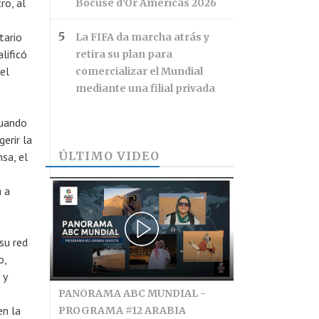
ro, al
Bocuse d'Or Américas 2026
tario
La FIFA da marcha atrás y
lificó
retira su plan para
el
comercializar el Mundial
mediante una filial privada
cuando
erir la
ÚLTIMO VIDEO
nsa, el
 a
su red
o,
 y
PANORAMA ABC MUNDIAL -
en la
PROGRAMA #12 ARABIA