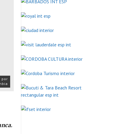
 por
mbia
anca.