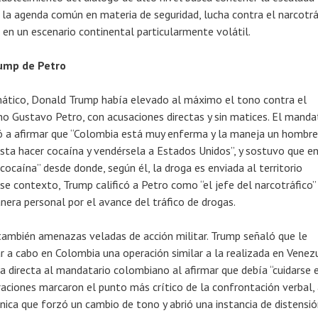
r la agenda común en materia de seguridad, lucha contra el narcotrá
 en un escenario continental particularmente volátil.
ump de Petro
mático, Donald Trump había elevado al máximo el tono contra el
o Gustavo Petro, con acusaciones directas y sin matices. El manda
ó a afirmar que “Colombia está muy enferma y la maneja un hombre
sta hacer cocaína y vendérsela a Estados Unidos”, y sostuvo que en
 cocaína” desde donde, según él, la droga es enviada al territorio
e contexto, Trump calificó a Petro como “el jefe del narcotráfico” 
nera personal por el avance del tráfico de drogas.
también amenazas veladas de acción militar. Trump señaló que le
ar a cabo en Colombia una operación similar a la realizada en Venez
a directa al mandatario colombiano al afirmar que debía “cuidarse 
araciones marcaron el punto más crítico de la confrontación verbal,
nica que forzó un cambio de tono y abrió una instancia de distensi