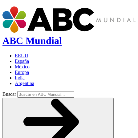
ABC Mundial
EEUU
España
México
Europa
India
Argentina
Buscar