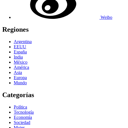
Weibo
Regiones
Argentina
EEUU
España
India
México
América
Asia
Europa
Mundo
Categorías
Política
Tecnología
Economía
Sociedad
Mujer