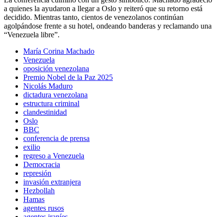
a quienes la ayudaron a llegar a Oslo y reiteró que su retorno está
decidido. Mientras tanto, cientos de venezolanos continúan
agolpándose frente a su hotel, ondeando banderas y reclamando una
“Venezuela libre”.
María Corina Machado
Venezuela
oposición venezolana
Premio Nobel de la Paz 2025
Nicolás Maduro
dictadura venezolana
estructura criminal
clandestinidad
Oslo
BBC
conferencia de prensa
exilio
regreso a Venezuela
Democracia
represión
invasión extranjera
Hezbollah
Hamas
agentes rusos
agentes iraníes