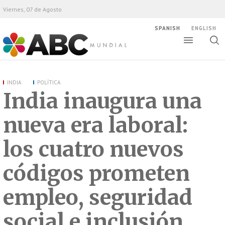
Viernes, 07 de Agosto
SPANISH
ENGLISH
Altern
Alte
ABC Mundial
bús
INDIA
POLÍTICA
India inaugura una
nueva era laboral:
los cuatro nuevos
códigos prometen
empleo, seguridad
social e inclusión