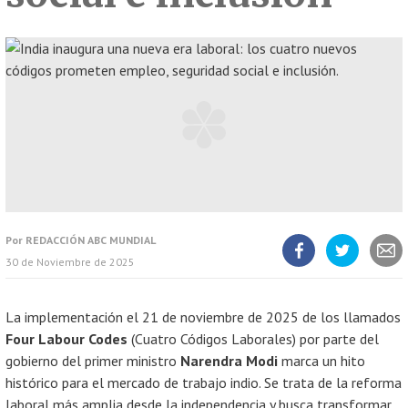
Por
REDACCIÓN ABC MUNDIAL
30 de Noviembre de 2025
Compartir
Compartir
Compart
artículo
artículo
artícul
en
en
Facebook
Twitter
La implementación el 21 de noviembre de 2025 de los llamados
Four Labour Codes
(Cuatro Códigos Laborales) por parte del
gobierno del primer ministro
Narendra Modi
marca un hito
histórico para el mercado de trabajo indio. Se trata de la reforma
laboral más amplia desde la independencia y busca transformar