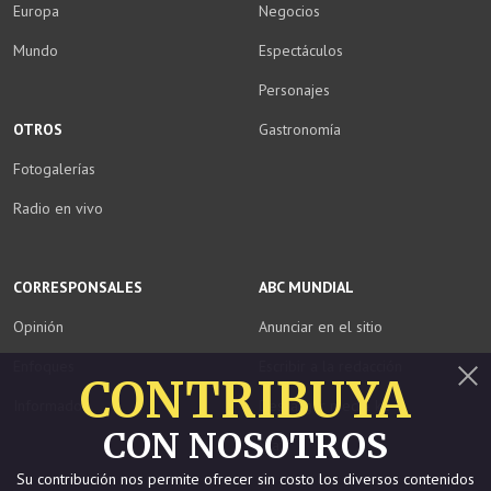
Europa
Negocios
Mundo
Espectáculos
Personajes
OTROS
Gastronomía
Fotogalerías
Radio en vivo
CORRESPONSALES
ABC MUNDIAL
Opinión
Anunciar en el sitio
Enfoques
Escribir a la redacción
CONTRIBUYA
Informados
Descargar media kit
Cerrar
CON NOSOTROS
Staff
Su contribución nos permite ofrecer sin costo los diversos contenidos