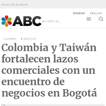
Jueves, 06 de Agosto
SPANISH
ENGLISH
Altern
Alte
ABC Mundial
bús
COLOMBIA
NEGOCIOS
Colombia y Taiwán
fortalecen lazos
comerciales con un
encuentro de
negocios en Bogotá