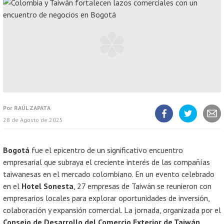
Por
RAÚL ZAPATA
28 de Agosto de 2025
Compartir
Compartir
Compart
artículo
artículo
artícul
en
en
Facebook
Twitter
Bogotá
fue el epicentro de un significativo encuentro
empresarial que subraya el creciente interés de las compañías
taiwanesas en el mercado colombiano. En un evento celebrado
en el
Hotel Sonesta
, 27 empresas de Taiwán se reunieron con
empresarios locales para explorar oportunidades de inversión,
colaboración y expansión comercial. La jornada, organizada por el
Consejo de Desarrollo del Comercio Exterior de Taiwán