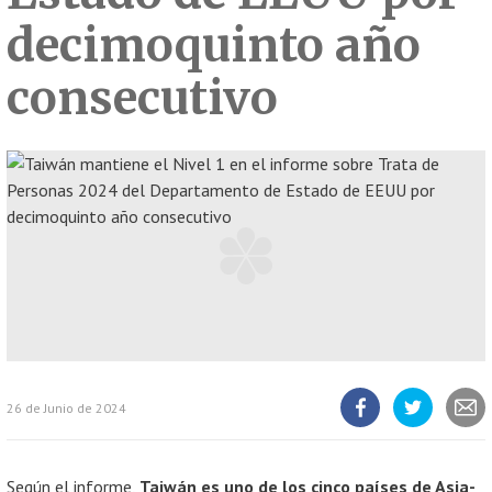
decimoquinto año
consecutivo
26 de Junio de 2024
Compartir
Compartir
Compart
artículo
artículo
artícul
en
en
Facebook
Twitter
Según el informe,
Taiwán es uno de los cinco países de Asia-