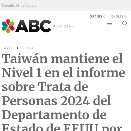
Sábado, 08 de Agosto
SPANISH
ENGLISH
Altern
Alte
ABC Mundial
bús
ASIA
POLÍTICA
Taiwán mantiene el
Nivel 1 en el informe
sobre Trata de
Personas 2024 del
Departamento de
Estado de EEUU por