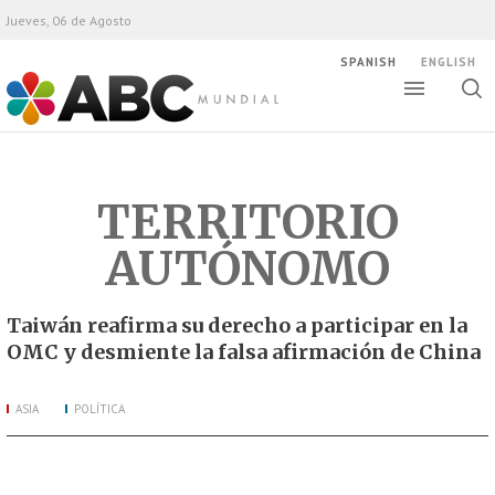
Jueves, 06 de Agosto
SPANISH
ENGLISH
Altern
Alte
ABC Mundial
bús
TERRITORIO
AUTÓNOMO
Taiwán reafirma su derecho a participar en la
OMC y desmiente la falsa afirmación de China
ASIA
POLÍTICA