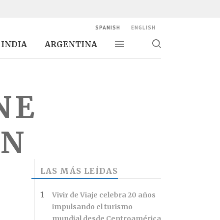
SPANISH
ENGLISH
INDIA
ARGENTINA
Alternar navegación
Alternar
búsqueda
NE
ON
LAS MÁS LEÍDAS
Vivir de Viaje celebra 20 años
impulsando el turismo
mundial desde Centroamérica