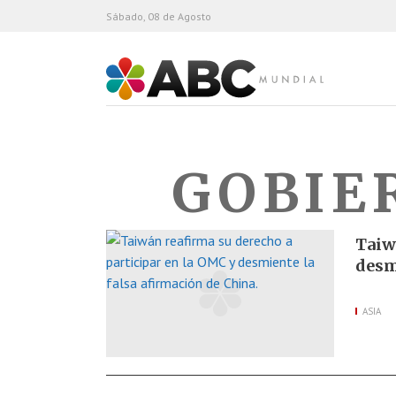
Sábado, 08 de Agosto
ABC Mundial
GOBIE
Taiw
desm
ASIA