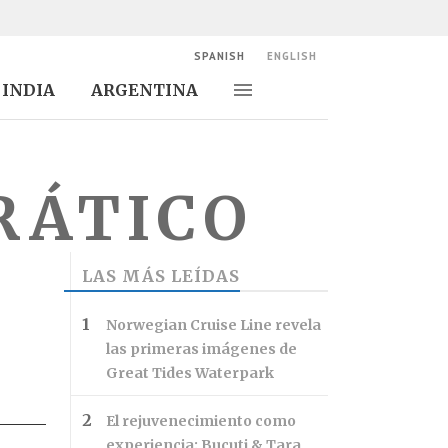
SPANISH
ENGLISH
INDIA
ARGENTINA
Alternar navegación
Alternar
búsqueda
RÁTICO
LAS MÁS LEÍDAS
Norwegian Cruise Line revela
las primeras imágenes de
Great Tides Waterpark
El rejuvenecimiento como
experiencia: Bucuti & Tara