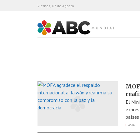
Viernes, 07 de Agosto
ABC Mundial
MOFA
reaf
El Min
expres
países
ASIA