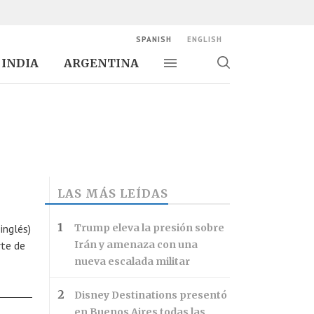
SPANISH
ENGLISH
INDIA
ARGENTINA
Alternar navegación
Alternar
búsqueda
LAS MÁS LEÍDAS
inglés)
Trump eleva la presión sobre
rte de
Irán y amenaza con una
nueva escalada militar
Disney Destinations presentó
en Buenos Aires todas las