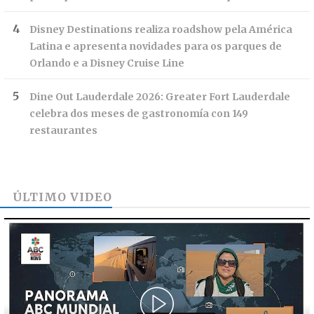
Disney Destinations realiza roadshow pela América
Latina e apresenta novidades para os parques de
Orlando e a Disney Cruise Line
Dine Out Lauderdale 2026: Greater Fort Lauderdale
celebra dos meses de gastronomía con 149
restaurantes
ÚLTIMO VIDEO