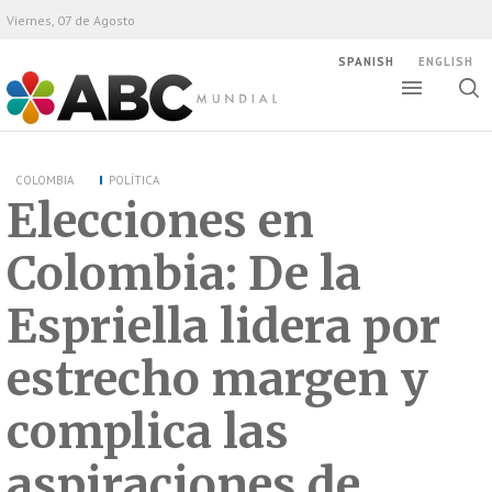
Viernes, 07 de Agosto
SPANISH
ENGLISH
Altern
Alte
ABC Mundial
bús
COLOMBIA
POLÍTICA
Elecciones en
Colombia: De la
Espriella lidera por
estrecho margen y
complica las
aspiraciones de