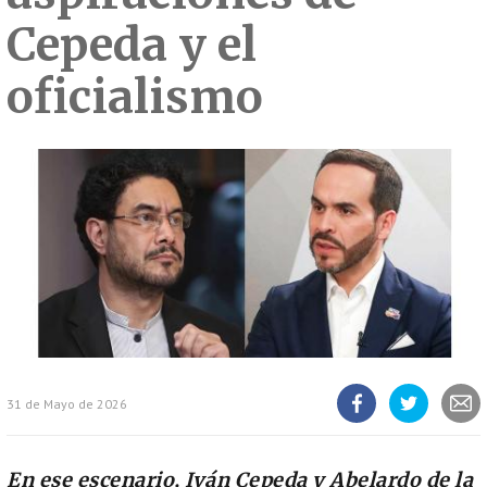
Cepeda y el
oficialismo
31 de Mayo de 2026
Compartir
Compartir
Compart
artículo
artículo
artícul
en
en
Facebook
Twitter
En ese escenario, Iván Cepeda y Abelardo de la