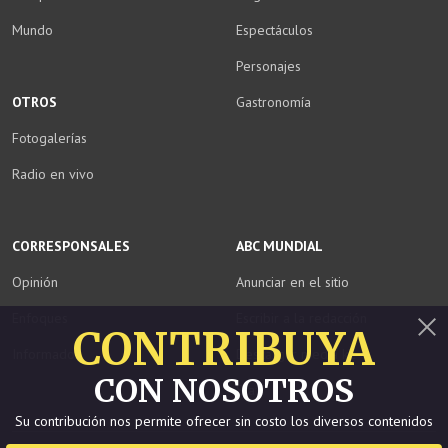
Mundo
Espectáculos
Personajes
OTROS
Gastronomía
Fotogalerías
Radio en vivo
CORRESPONSALES
ABC MUNDIAL
Opinión
Anunciar en el sitio
Enfoques
Escribir a la redacción
CONTRIBUYA
Informados
Descargar media kit
Cerrar
CON NOSOTROS
Staff
Su contribución nos permite ofrecer sin costo los diversos contenidos