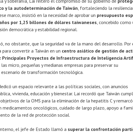
a y soberanía, Lai reiteró el compromiso de su gobierno de
proteg
o y la autodeterminación de Taiwán
, fortaleciendo la resilienci
ese marco, insistió en la necesidad de aprobar un
presupuesto esp
años por 1,25 billones de dólares taiwaneses
, concebido como
sión democrática y estabilidad regional.
ó, no obstante, que la seguridad va de la mano del desarrollo. Por 
a para convertir a Taiwán en un
centro asiático de gestión de act
 Principales Proyectos de Infraestructura de Inteligencia Artif
 las micro, pequeñas y medianas empresas para preservar su
 escenario de transformación tecnológica.
edicó un espacio relevante a las políticas sociales, con anuncios
blica, vivienda, educación y bienestar. Lai recordó que Taiwán cumpl
objetivos de la OMS para la eliminación de la hepatitis C y remarcó
n medicamentos oncológicos, cuidado de largo plazo, apoyo a fami
ento de la red de protección social.
 interno, el jefe de Estado llamó a
superar la confrontación parti