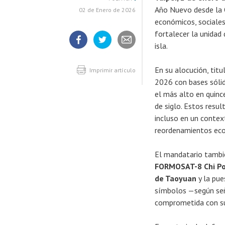
Año Nuevo desde la O
02 de Enero de 2026
económicos, sociales
fortalecer la unidad
isla.
Compartir
Compartir
Compartir
artículo
artículo
artículo
en
en
En su alocución, tit
Facebook
Twitter
Imprimir artículo
2026 con bases sólid
el más alto en quinc
de siglo. Estos resul
incluso en un contex
reordenamientos eco
El mandatario tambi
FORMOSAT-8 Chi Po
de Taoyuan
y la pue
símbolos —según señ
comprometida con su