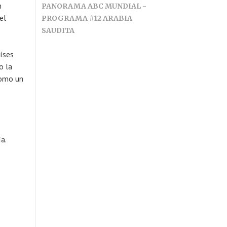
n
PANORAMA ABC MUNDIAL -
el
PROGRAMA #12 ARABIA
SAUDITA
aíses
o la
como un
a.