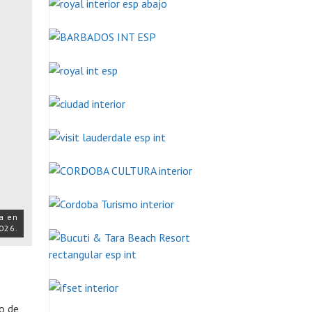
a en
026.
so de