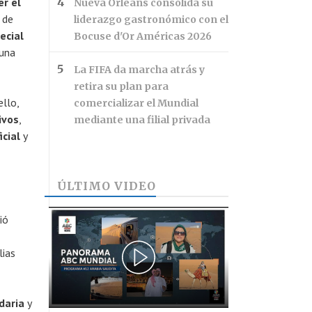
er el
Nueva Orleans consolida su
a de
liderazgo gastronómico con el
ecial
Bocuse d'Or Américas 2026
 una
La FIFA da marcha atrás y
retira su plan para
ello,
comercializar el Mundial
ivos
,
mediante una filial privada
icial
y
ÚLTIMO VIDEO
ió
lias
daria
y