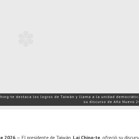
Ching-te destaca los logros de Taiwán y llama a la unidad democrátic
su discurso de Año Nuevo 2
de 2026
— El presidente de Taiwán,
Lai Ching-te
, ofreció su discur