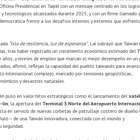
ficina Presidencial en Taipéi con un mensaje centrado en los logro
 y tecnológicos alcanzados durante 2025, y con un firme llamado 
 democrática frente a los desafíos internos y externos que enfrenta
ulada
“Isla de resiliencia, luz de esperanza”
, Lai subrayó que Taiwán i
as, tras haber registrado un crecimiento económico estimado del
7
e años, y niveles de empleo que marcan el mejor desempeño en un 
tados, afirmó, reflejan la capacidad del pueblo taiwanés para avanz
to internacional complejo, marcado por tensiones geopolíticas,
nómicos y desastres naturales.
én puso en valor hitos estratégicos como el lanzamiento del
saté
-lin
, la apertura del
Terminal 3 Norte del Aeropuerto Internaci
sta en servicio de nuevas corbetas de patrullaje costero de diseño 
aló— de una Taiwán innovadora, conectada con el mundo y
 seguridad.