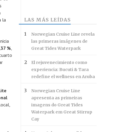
s
a
 la
LAS MÁS LEÍDAS
Norwegian Cruise Line revela
nicia
las primeras imágenes de
,37 %
,
Great Tides Waterpark
cuarto
ar
El rejuvenecimiento como
experiencia: Bucuti & Tara
redefine el wellness en Aruba
lite
Norwegian Cruise Line
onal
apresenta as primeiras
local,
imagens do Great Tides
Waterpark em Great Stirrup
Cay