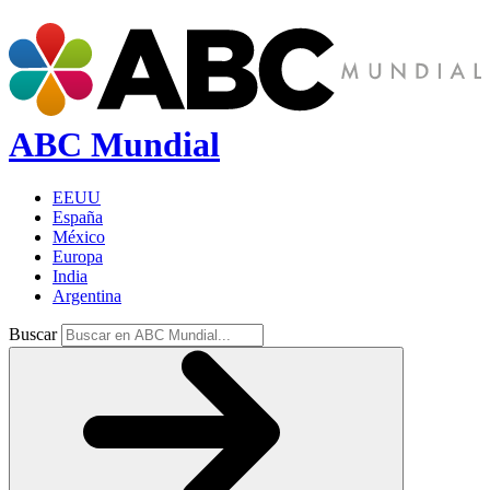
ABC Mundial
EEUU
España
México
Europa
India
Argentina
Buscar