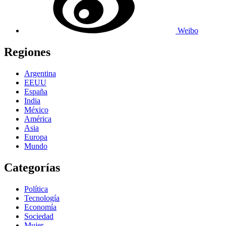
Weibo
Regiones
Argentina
EEUU
España
India
México
América
Asia
Europa
Mundo
Categorías
Política
Tecnología
Economía
Sociedad
Mujer