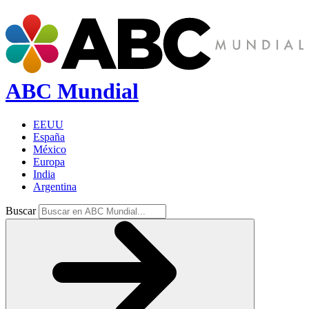
ABC Mundial
EEUU
España
México
Europa
India
Argentina
Buscar