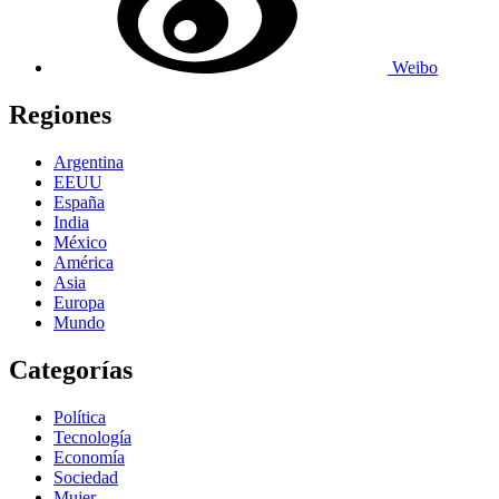
Weibo
Regiones
Argentina
EEUU
España
India
México
América
Asia
Europa
Mundo
Categorías
Política
Tecnología
Economía
Sociedad
Mujer